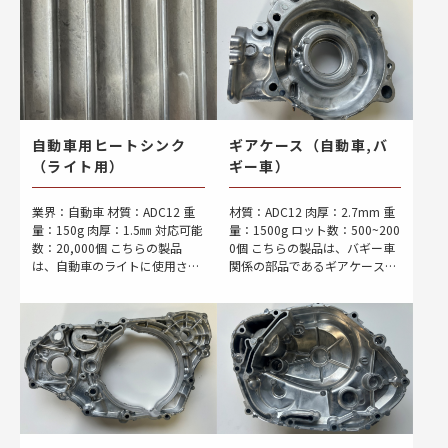
の […]
が金型に付着する「焼き付 […]
自動車用ヒートシンク
ギアケース（自動車,バ
（ライト用）
ギー車）
業界：自動車 材質：ADC12 重
材質：ADC12 肉厚：2.7mm 重
量：150g 肉厚：1.5㎜ 対応可能
量：1500g ロット数：500~200
数：20,000個 こちらの製品
0個 こちらの製品は、バギー車
は、自動車のライトに使用され
関係の部品であるギアケースで
るヒートシンクです。ヒートシ
す。鋳造時に省加工ピンを一体
ンクは、電子機器などの発熱す
で成形している点が特徴です。
る部品から熱を効率的に回収
このピンは後加工を省略してい
し、加 […]
[…]