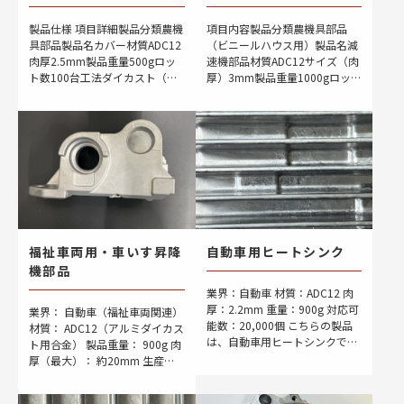
製品仕様 項目詳細製品分類農機
項目内容製品分類農機具部品
具部品製品名カバー材質ADC12
（ビニールハウス用）製品名減
肉厚2.5mm製品重量500gロッ
速機部品材質ADC12サイズ（肉
ト数100台工法ダイカスト（生
厚）3mm製品重量1000gロット
産移管・金型メンテナンス）
数100台工法普通ダイカスト法
製品概要 本製品は、農機具に使
製作概要 ビニールハウスの開閉
用されるADC12（アルミ合金）
装置などに使用される減速機
製 […]
（ギアボック […]
福祉車両用・車いす昇降
自動車用ヒートシンク
機部品
業界：自動車 材質：ADC12 肉
厚：2.2mm 重量：900g 対応可
業界： 自動車（福祉車両関連）
能数：20,000個 こちらの製品
材質： ADC12（アルミダイカス
は、自動車用ヒートシンクで
ト用合金） 製品重量： 900g 肉
す。チルベント真空をもちいた
厚（最大）： 約20mm 生産ロ
真空ダイカスト法で製造いたし
ット： 100台〜 鋳造時に金型が
ました。 ヒートシンクのフィン
高温になりやすいため、アルミ