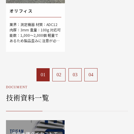
オリフィス
業界：測定機器 材質：ADC12
肉厚：3mm 重量：100g 対応可
能数：1,000～2,000個 軽量で
あるため製品歪みに注意が必要
です。冷却時の収縮差やアンバ
ランスな肉厚により変形し、精
度不良に繋がる可能性がありま
[…]
01
02
03
04
DOCUMENT
技術資料一覧
帝産大鐘ダイカスト工