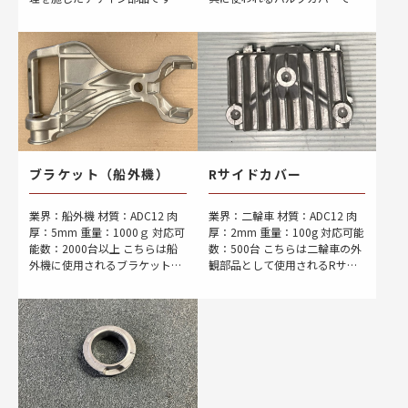
当社では鋳造段階での合格率が
す。お客様から生産移管のご依
30%以下という厳しい品質基準
頼があり、清算いたしました。
をクリアするため、ガス巻き込
生産移管の際は、金型のメンテ
みなど […]
ナンスを […]
ブラケット（船外機）
Rサイドカバー
業界：船外機 材質：ADC12 肉
業界：二輪車 材質：ADC12 肉
厚：5mm 重量：1000ｇ 対応可
厚：2mm 重量：100g 対応可能
能数：2000台以上 こちらは船
数：500台 こちらは二輪車の外
外機に使用されるブラケットで
観部品として使用されるRサイ
す。塗装部品は、外観に細心の
ドカバーです。製造にあたって
注意を払う必要があります。特
は、製品部の欠けこみに特に注
に船外機のような製品では、美
意を払い、湯廻りの確認を徹底
観が顧 […]
して行 […]