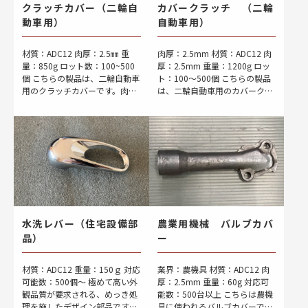
クラッチカバー（二輪自
カバークラッチ （二輪
動車用）
自動車用）
材質：ADC12 肉厚：2.5㎜ 重
肉厚：2.5mm 材質：ADC12 肉
量：850g ロット数：100~500
厚：2.5mm 重量：1200g ロッ
個 こちらの製品は、二輪自動車
ト：100～500個 こちらの製品
用のクラッチカバーです。肉厚
は、二輪自動車用のカバークラ
が2.5mmと非常に薄い製品であ
ッチです。 従来は鋳造・機械加
るため、製造時に歪みが発生し
工・圧検と工程を踏みますが、
やすく、課題となっておりまし
鋳造・バリ取り・機械加工 […]
[…]
水洗レバー（住宅設備部
農業用機械 バルブカバ
品）
ー
材質：ADC12 重量：150ｇ 対応
業界：農機具 材質：ADC12 肉
可能数：500個～ 極めて高い外
厚：2.5mm 重量：60g 対応可
観品質が要求される、めっき処
能数：500台以上 こちらは農機
理を施したデザイン部品です。
具に使われるバルブカバーで