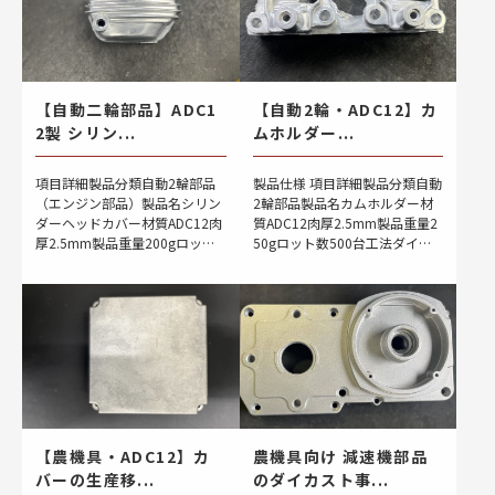
【自動二輪部品】ADC1
【自動2輪・ADC12】カ
2製 シリン...
ムホルダー...
項目詳細製品分類自動2輪部品
製品仕様 項目詳細製品分類自動
（エンジン部品）製品名シリン
2輪部品製品名カムホルダー材
ダーヘッドカバー材質ADC12肉
質ADC12肉厚2.5mm製品重量2
厚2.5mm製品重量200gロット
50gロット数500台工法ダイカ
数500台工法アルミダイカスト
スト 製品概要 本製品は、自
（同形2個どり） 製品概要 自
動2輪車（バイク）のエンジン
動2輪車のエンジン上部に取り
周辺に使用されるADC12（アル
付けられ […]
ミ合 […]
【農機具・ADC12】カ
農機具向け 減速機部品
バーの生産移...
のダイカスト事...